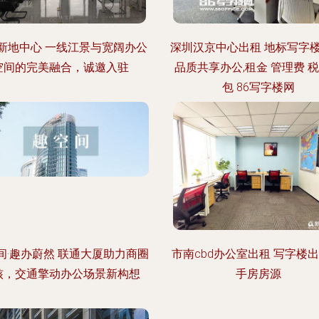
新地中心 一线江景与宽阔办公
深圳汉京中心出租 地标写字楼
空间的完美融合，诚邀入驻
品质共享办公,租金 管理费 
包 86写字楼网
间·趣办蔚然 联通大厦助力商圈
市南cbd办公室出租 写字楼出
核，交通擎动办公场景新构想
手房房源