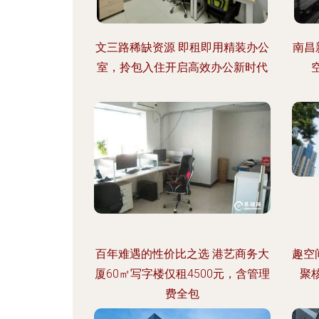
文三路稀缺资源 即租即用精装办公
南昌
室，拎包入住开启高效办公新时代
百年难遇的性价比之选 港艺商务大
趣空
厦60㎡写字楼仅租4500元，含管理
聚
费全包