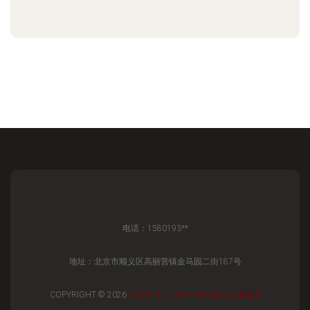
电话：1580193**
地址：北京市顺义区高丽营镇金马园二街187号
COPYRIGHT © 2026
WWW.JCYTZ88.COM
办公大厦管理