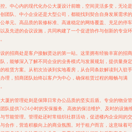
可控。中心内的现代化办公大厦设计前瞻，空间灵活多变，无论
初创团队、中小企业还是大型公司，都能找到契合自身发展需求
办公单元。高品质的装修标准、高速稳定的网络覆盖、充足的停
位以及先进的会议设施，共同构建了一个促进协作与创新的专业
境。
专设的招商处是客户接触贤达的第一站。这里拥有经验丰富的招
团队，能够深入了解不同企业的业务模式与发展规划，提供量身
制的租赁方案。从初次洽谈到实地看房，从合同条款解读到入驻
续办理，招商团队始终以客户为中心，确保租赁过程的顺畅与满
意。
而大厦的管理处则是保障日常办公品质的坚实后盾。专业的物业
理团队提供7x24小时的安保服务、高效的保洁维护、及时的设施
修与节能管理。管理处还时常组织社群活动，促进楼内企业间的
流与合作，营造积极向上的商业氛围。对于租户而言，这意味着