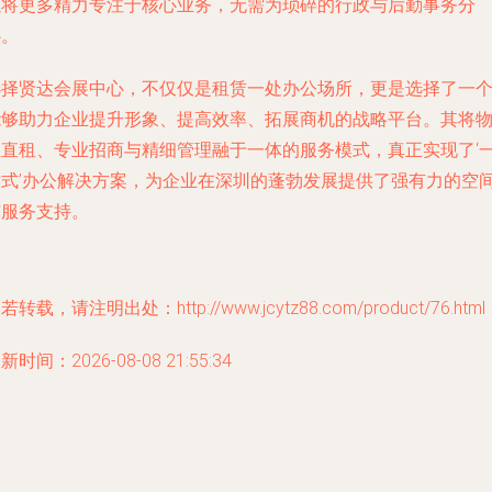
以将更多精力专注于核心业务，无需为琐碎的行政与后勤事务分
心。
选择贤达会展中心，不仅仅是租赁一处办公场所，更是选择了一
能够助力企业提升形象、提高效率、拓展商机的战略平台。其将
业直租、专业招商与精细管理融于一体的服务模式，真正实现了‘
站式’办公解决方案，为企业在深圳的蓬勃发展提供了强有力的空
与服务支持。
若转载，请注明出处：http://www.jcytz88.com/product/76.html
新时间：2026-08-08 21:55:34