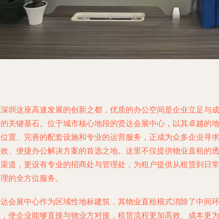
在深圳这座高速发展的创新之都，优质的办公空间是企业立足与
长的关键基石。位于城市核心地段的贤达会展中心，以其卓越的
理位置、完善的配套设施和专业的运营服务，正成为众多企业寻
高效、便捷办公解决方案的首选之地。这里不仅提供物业直租的
明渠道，更设有专业的招商处与管理处，为租户提供从租赁到日
管理的全方位服务。
贤达会展中心作为区域性地标建筑，其物业直租模式消除了中间
节，使企业能够直接与物业方对接，租赁流程更加高效、成本更