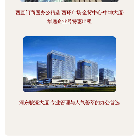
西直门商圈办公精选 西环广场·金贸中心·中坤大厦·
华远企业号特惠出租
河东骏濠大厦 专业管理与人气荟萃的办公首选