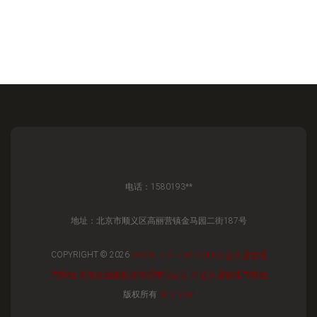
电话：1580193**
地址：北京市顺义区高丽营镇金马园二街187号
COPYRIGHT © 2026
WWW.JCYTZ88.COM
办公大厦管理
与出租
北京嘉创赢投资管理有限公司
办公大厦管理与出租
版权所有
SITEMAP