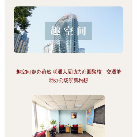
趣空间·趣办蔚然 联通大厦助力商圈聚核，交通擎
动办公场景新构想